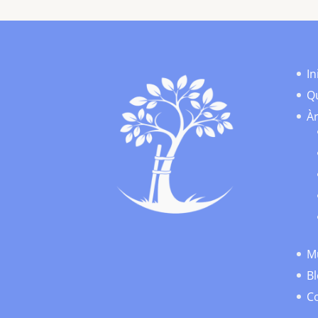
In
Qu
Àr
Mú
B
C