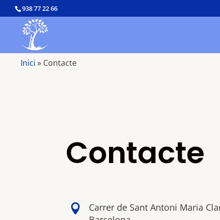
938 77 22 66
Inici
»
Contacte
Contacte
Carrer de Sant Antoni Maria Cla

Barcelona