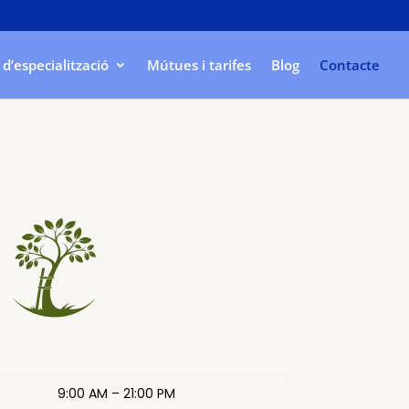
d’especialització
Mútues i tarifes
Blog
Contacte
9:00 AM
–
21
:00 PM